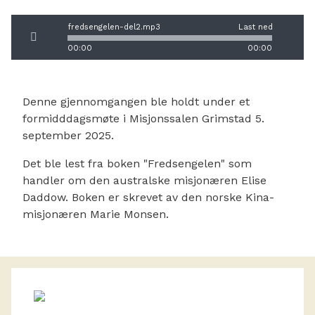
fredsengelen-del2.mp3
Last ned
00:00
00:00
Denne gjennomgangen ble holdt under et
formidddagsmøte i Misjonssalen Grimstad 5.
september 2025.
Det ble lest fra boken "Fredsengelen" som
handler om den australske misjonæren Elise
Daddow. Boken er skrevet av den norske Kina-
misjonæren Marie Monsen.