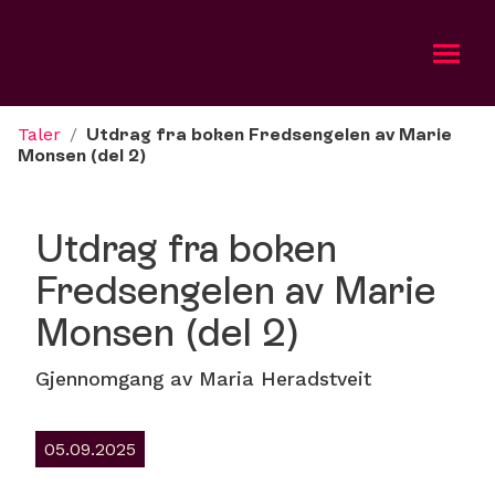
Taler
/
Utdrag fra boken Fredsengelen av Marie
Om oss
Monsen (del 2)
Aktuelt
Utdrag fra boken
Bli med
Fredsengelen av Marie
Monsen (del 2)
Kalender
Taler
Gjennomgang av Maria Heradstveit
Gi
05.09.2025
Misjonsradioen