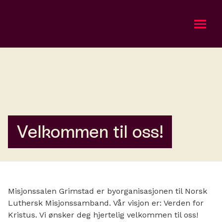
Om oss
Aktuelt
Bli med
Velkommen til oss!
Kalender
Taler
Misjonssalen Grimstad er byorganisasjonen til Norsk
Gi
Luthersk Misjonssamband. Vår visjon er: Verden for
Kristus. Vi ønsker deg hjertelig velkommen til oss!
Misjonsradioen