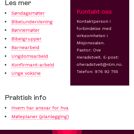
Les mer
Kontakt oss
Søndagsmøter
Bibelundervisning
Kontaktperson i
forbindelse med
Bønnemøter
virksomheten i
Bibelgrupper
Misjonssalen.
Barnearbeid
Pastor: Ove
Ungdomsarbeid
Heradstveit. E-post:
Konfirmant-arbeid
oheradstveit@nlm.no.
Telefon: 976 92 755
Unge voksne
Praktisk info
Hvem har ansvar for hva
Møteplaner (planlegging)