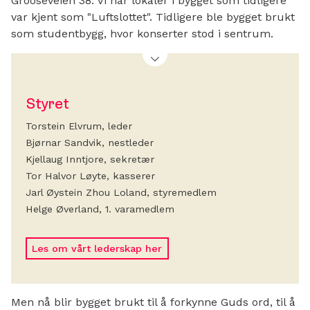
Grooseveien 38. Vi har lokaler i bygget som tidligere
var kjent som "Luftslottet". Tidligere ble bygget brukt
som studentbygg, hvor konserter stod i sentrum.
Styret
Torstein Elvrum, leder
Bjørnar Sandvik, nestleder
Kjellaug Inntjore, sekretær
Tor Halvor Løyte, kasserer
Jarl Øystein Zhou Loland, styremedlem
Helge Øverland, 1. varamedlem
Les om vårt lederskap her
Men nå blir bygget brukt til å forkynne Guds ord, til å