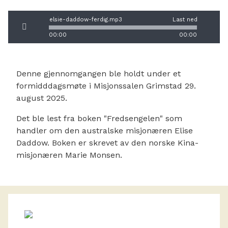
elsie-daddow-ferdig.mp3
Last ned
00:00
00:00
Denne gjennomgangen ble holdt under et
formidddagsmøte i Misjonssalen Grimstad 29.
august 2025.
Det ble lest fra boken "Fredsengelen" som
handler om den australske misjonæren Elise
Daddow. Boken er skrevet av den norske Kina-
misjonæren Marie Monsen.