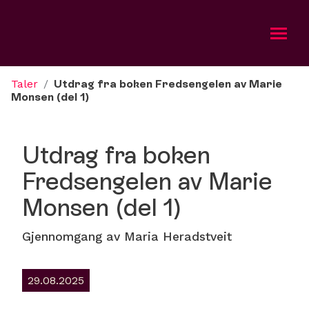
Taler
/
Utdrag fra boken Fredsengelen av Marie
Om oss
Monsen (del 1)
Aktuelt
Utdrag fra boken
Bli med
Fredsengelen av Marie
Monsen (del 1)
Kalender
Taler
Gjennomgang av Maria Heradstveit
Gi
29.08.2025
Misjonsradioen