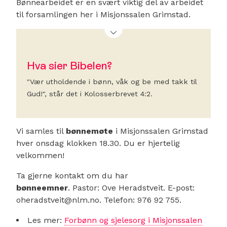
Bønnearbeidet er en svært viktig del av arbeidet
til forsamlingen her i Misjonssalen Grimstad.
Hva sier Bibelen?
"Vær utholdende i bønn, våk og be med takk til
Gud!", står det i Kolosserbrevet 4:2.
Vi samles til
bønnemøte
i Misjonssalen Grimstad
hver onsdag klokken 18.30. Du er hjertelig
velkommen!
Ta gjerne kontakt om du har
bønneemner
. Pastor: Ove Heradstveit. E-post:
oheradstveit@nlm.no. Telefon: 976 92 755.
Les mer:
Forbønn og sjelesorg i Misjonssalen