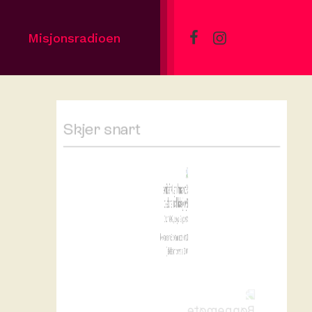
Misjonsradioen
Skjer snart
Storsamling. Kristine
Byrkjedal har andakt
Søndag 9. august, 2026 11:00
Kaffe etter møtet Bønnemøte kl
10.30 (ansvar: møteleder)
Bønnemøte
Onsdag 12. august, 2026 18:30