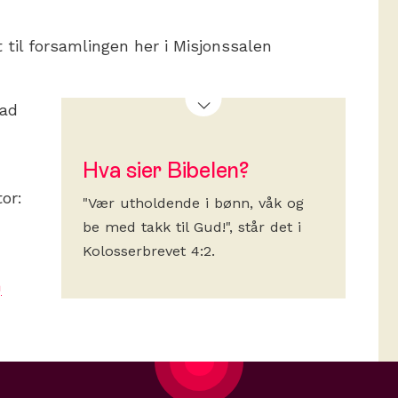
 til forsamlingen her i Misjonssalen
tad
Hva sier Bibelen?
tor:
"Vær utholdende i bønn, våk og
be med takk til Gud!", står det i
Kolosserbrevet 4:2.
n