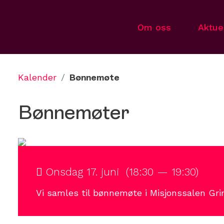
Om oss
Aktue
Kalender
/
Bønnemøte
Bønnemøter
Onsdag 17. juni (18:30 — 19:30)
Vi samles til bønnemøte i Misjonssalen Gri