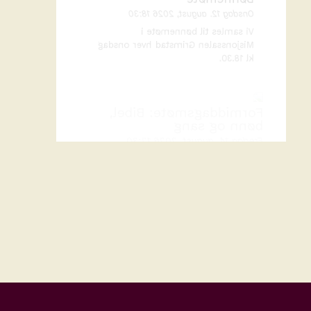
Vi samles til bønnemøte i
Misjonssalen Grimstad hver onsdag
kl 18.30.
Formiddagsmøte: Bibel,
bønn og sang
Fredag 14. august, 2026 12:30