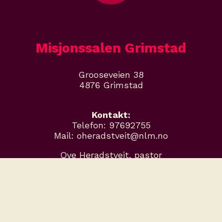
Misjonssalen Grimstad
Grooseveien 38
4876 Grimstad
Kontakt:
Telefon: 97692755
Mail: oheradstveit@nlm.no
Ove Heradstveit, pastor