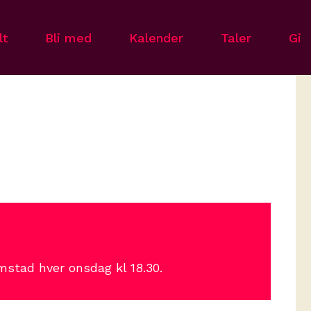
lt
Bli med
Kalender
Taler
Gi
mstad hver onsdag kl 18.30.