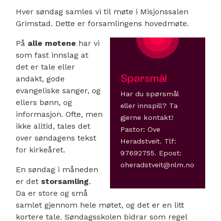
Hver søndag samles vi til møte i Misjonssalen
Grimstad. Dette er forsamlingens hovedmøte.
På
alle møtene
har vi
som fast innslag at
det er tale eller
Spørsmål
andakt, gode
evangeliske sanger, og
Har du spørsmål
ellers bønn, og
eller innspill? Ta
informasjon. Ofte, men
gjerne kontakt!
ikke alltid, tales det
Pastor: Ove
over søndagens tekst
Heradstveit. Tlf:
for kirkeåret.
97692755. Epost:
oheradstveit@nlm.no
En søndag i måneden
er det
storsamling
.
Da er store og små
samlet gjennom hele møtet, og det er en litt
kortere tale. Søndagsskolen bidrar som regel