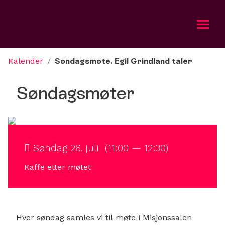
Kalender
/
Søndagsmøte. Egil Grindland taler
Om oss
Søndagsmøter
Aktuelt
Bli med
Kalender
Søndag 26. juli (11:00 — 12:30)
Kaffe etter møtet
Taler
Gi
Hver søndag samles vi til møte i Misjonssalen
Misjonsradioen