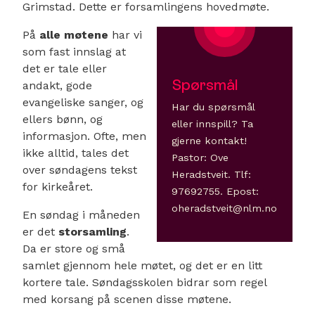
Grimstad. Dette er forsamlingens hovedmøte.
På
alle møtene
har vi
som fast innslag at
det er tale eller
Spørsmål
andakt, gode
evangeliske sanger, og
Har du spørsmål
ellers bønn, og
eller innspill? Ta
informasjon. Ofte, men
gjerne kontakt!
ikke alltid, tales det
Pastor: Ove
over søndagens tekst
Heradstveit. Tlf:
for kirkeåret.
97692755. Epost:
oheradstveit@nlm.no
En søndag i måneden
er det
storsamling
.
Da er store og små
samlet gjennom hele møtet, og det er en litt
kortere tale. Søndagsskolen bidrar som regel
med korsang på scenen disse møtene.