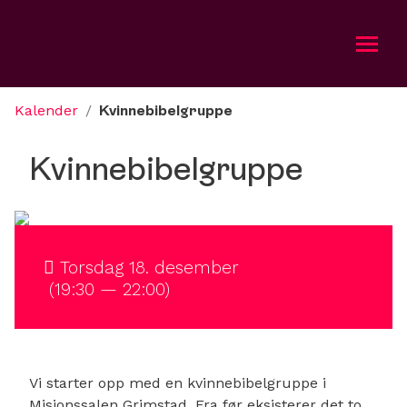
Kalender
/
Kvinnebibelgruppe
Om oss
Kvinnebibelgruppe
Aktuelt
Bli med
Kalender
Torsdag 18. desember
(19:30 — 22:00)
Taler
Gi
Vi starter opp med en kvinnebibelgruppe i
Misjonsradioen
Misjonssalen Grimstad. Fra før eksisterer det to