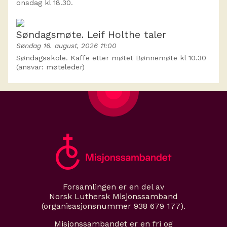
onsdag kl 18.30.
Søndagsmøte. Leif Holthe taler
Søndag 16. august, 2026 11:00
Søndagsskole. Kaffe etter møtet Bønnemøte kl 10.30
(ansvar: møteleder)
Forsamlingen er en del av
Norsk Luthersk Misjonssamband
(organisasjonsnummer 938 679 177).
Misjonssambandet er en fri og